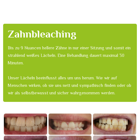
Zahnbleaching
Bis zu 9 Nuancen hellere Zähne in nur einer Sitzung und somit ein
strahlend weißes Lächeln. Eine Behandlung dauert maximal 30
Minuten.
Unser Lächeln beeinflusst alles um uns herum. Wie wir auf
Menschen wirken, ob sie uns nett und sympathisch finden oder ob
wir als selbstbewusst und sicher wahrgenommen werden.